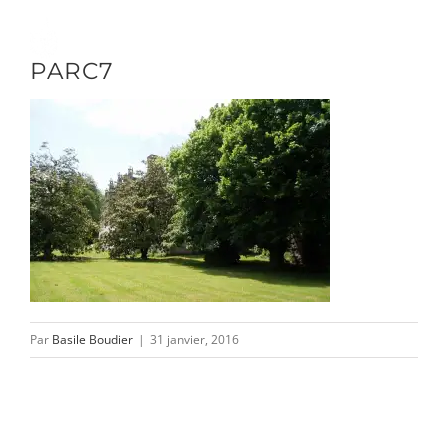
Passer
au
Toggle
PARC7
contenu
Naviga
DÉCOUVRIR
VENIR
NOUS SUIVRE
Par
Basile Boudier
|
31 janvier, 2016
L’ASSOCIATION