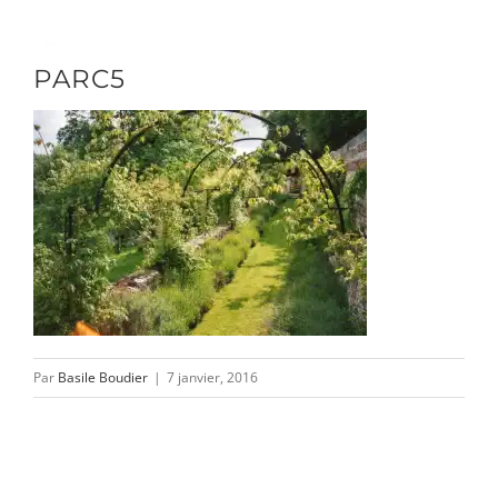
Passer
au
Toggle
PARC5
contenu
Naviga
DÉCOUVRIR
VENIR
NOUS SUIVRE
Par
Basile Boudier
|
7 janvier, 2016
L’ASSOCIATION