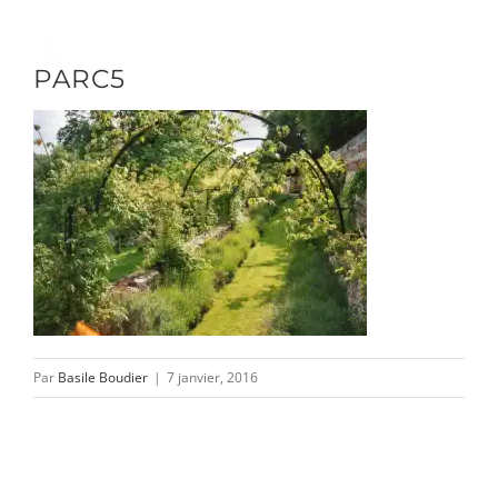
Passer
au
Toggle
PARC5
contenu
Naviga
DÉCOUVRIR
VENIR
NOUS SUIVRE
Par
Basile Boudier
|
7 janvier, 2016
L’ASSOCIATION