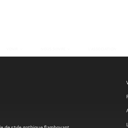
VENIR
L’ASSOCIATION
NOUS SUIVRE
le de style gothique flamboyant.