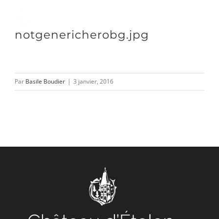
Passer
au
Toggle
notgenericherobg.jpg
contenu
Naviga
DÉCOUVRIR
Par
Basile Boudier
|
3 janvier, 2016
VENIR
NOUS SUIVRE
L’ASSOCIATION