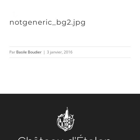
Passer
au
Toggle
notgeneric_bg2.jpg
contenu
Naviga
DÉCOUVRIR
Par
Basile Boudier
|
3 janvier, 2016
VENIR
NOUS SUIVRE
L’ASSOCIATION