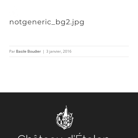
Passer
au
Toggle
notgeneric_bg2.jpg
contenu
Naviga
DÉCOUVRIR
Par
Basile Boudier
|
3 janvier, 2016
VENIR
NOUS SUIVRE
L’ASSOCIATION