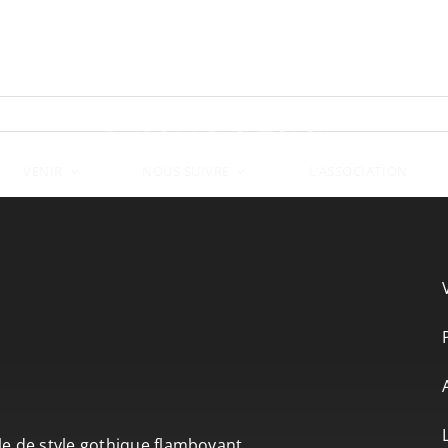
VENIR
L’ASSOCIATION
NOUS SUIVRE
le de style gothique flamboyant.