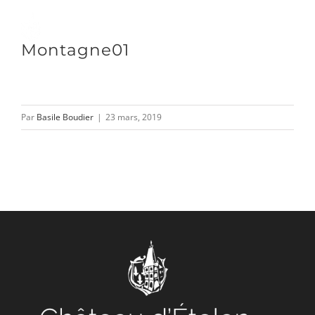
Passer
au
Toggle
Montagne01
contenu
Naviga
DÉCOUVRIR
Par
Basile Boudier
|
23 mars, 2019
VENIR
NOUS SUIVRE
L’ASSOCIATION