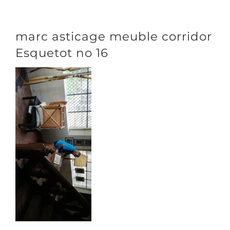
Passer
au
Toggle
marc asticage meuble corridor
contenu
Naviga
Esquetot no 16
DÉCOUVRIR
VENIR
NOUS SUIVRE
L’ASSOCIATION