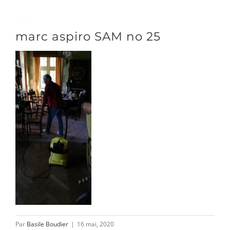
Passer
au
Toggle
marc aspiro SAM no 25
contenu
Naviga
DÉCOUVRIR
VENIR
NOUS SUIVRE
L’ASSOCIATION
Par
Basile Boudier
|
16 mai, 2020