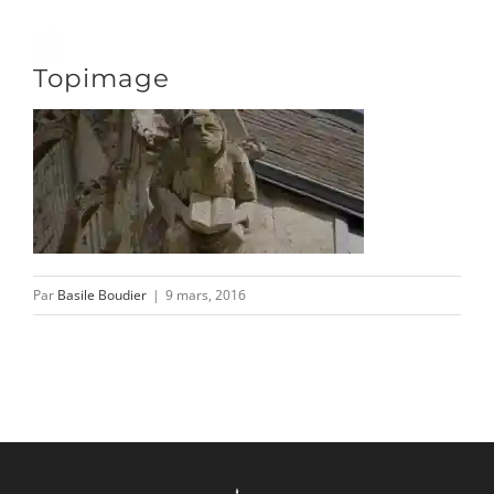
Passer
au
Toggle
Topimage
contenu
Naviga
DÉCOUVRIR
VENIR
Par
Basile Boudier
|
9 mars, 2016
NOUS SUIVRE
L’ASSOCIATION