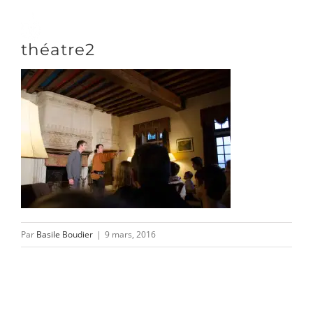
Passer
au
Toggle
théatre2
contenu
Naviga
DÉCOUVRIR
VENIR
NOUS SUIVRE
Par
Basile Boudier
|
9 mars, 2016
L’ASSOCIATION