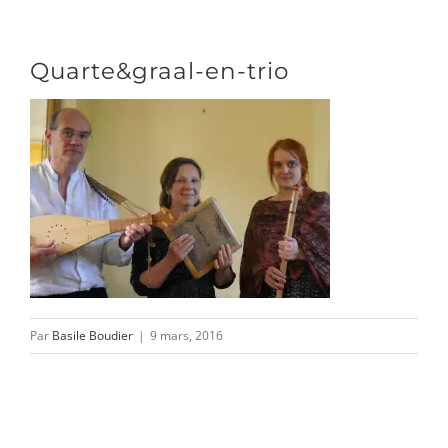
Passer
au
Toggle
Quarte&graal-en-trio
contenu
Naviga
DÉCOUVRIR
VENIR
NOUS SUIVRE
Par
Basile Boudier
|
9 mars, 2016
L’ASSOCIATION