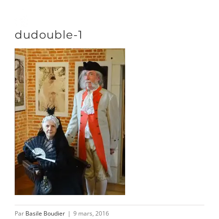
Passer
au
Toggle
dudouble-1
contenu
Naviga
DÉCOUVRIR
VENIR
NOUS SUIVRE
L’ASSOCIATION
Par
Basile Boudier
|
9 mars, 2016