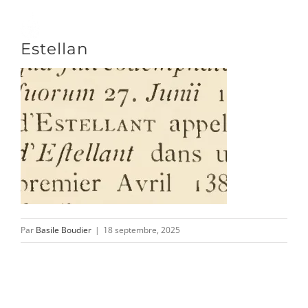
Passer
au
Toggle
Estellan
contenu
Naviga
DÉCOUVRIR
VENIR
NOUS SUIVRE
Par
Basile Boudier
|
18 septembre, 2025
L’ASSOCIATION