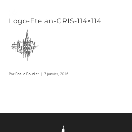
Passer
au
Toggle
Logo-Etelan-GRIS-114×114
contenu
Naviga
DÉCOUVRIR
VENIR
Par
Basile Boudier
|
7 janvier, 2016
NOUS SUIVRE
L’ASSOCIATION