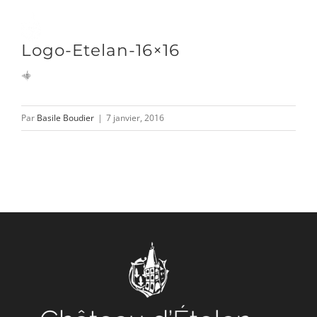
Passer
au
Toggle
Logo-Etelan-16×16
contenu
Naviga
DÉCOUVRIR
Par
Basile Boudier
|
7 janvier, 2016
VENIR
NOUS SUIVRE
L’ASSOCIATION