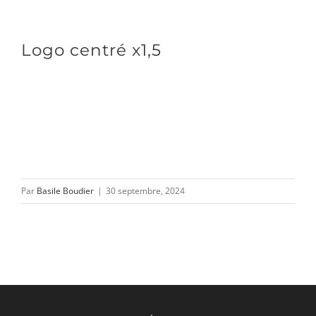
Passer
au
Toggle
Logo centré x1,5
contenu
Naviga
DÉCOUVRIR
VENIR
Par
Basile Boudier
|
30 septembre, 2024
NOUS SUIVRE
L’ASSOCIATION