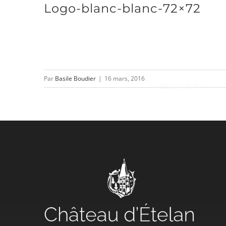
Logo-blanc-blanc-72×72
Passer
au
contenu
Par
Basile Boudier
|
16 mars, 2016
DÉCOUVRIR