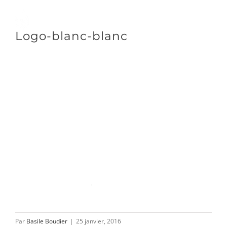
Passer
au
Toggle
Logo-blanc-blanc
contenu
Naviga
DÉCOUVRIR
VENIR
NOUS SUIVRE
L’ASSOCIATION
Par
Basile Boudier
|
25 janvier, 2016