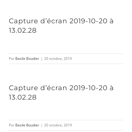
Passer
au
Toggle
Capture d’écran 2019-10-20 à
contenu
Naviga
13.02.28
DÉCOUVRIR
Par
Basile Boudier
|
20 octobre, 2019
VENIR
NOUS SUIVRE
Capture d’écran 2019-10-20 à
13.02.28
L’ASSOCIATION
Par
Basile Boudier
|
20 octobre, 2019