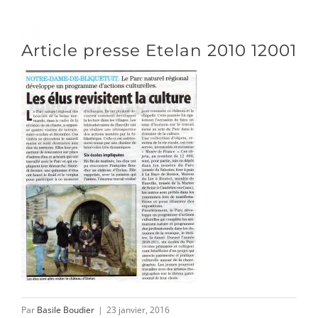
Passer
au
Toggle
Article presse Etelan 2010 12001
contenu
Naviga
DÉCOUVRIR
VENIR
NOUS SUIVRE
L’ASSOCIATION
Par
Basile Boudier
|
23 janvier, 2016