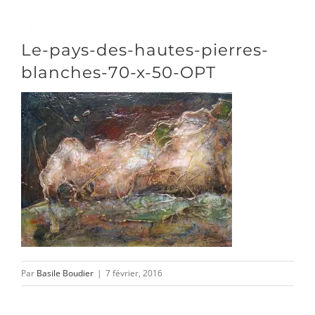
Passer
au
Toggle
Le-pays-des-hautes-pierres-
contenu
Naviga
blanches-70-x-50-OPT
DÉCOUVRIR
VENIR
NOUS SUIVRE
L’ASSOCIATION
Par
Basile Boudier
|
7 février, 2016