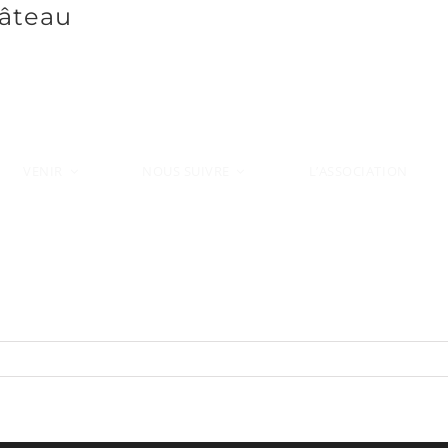
âteau
VENIR
L’ASSOCIATION
NOUS SUIVRE