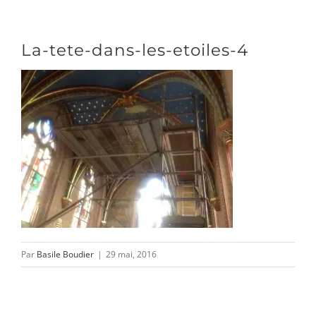
Passer
au
Toggle
La-tete-dans-les-etoiles-4
contenu
Naviga
DÉCOUVRIR
VENIR
NOUS SUIVRE
Par
Basile Boudier
|
29 mai, 2016
L’ASSOCIATION