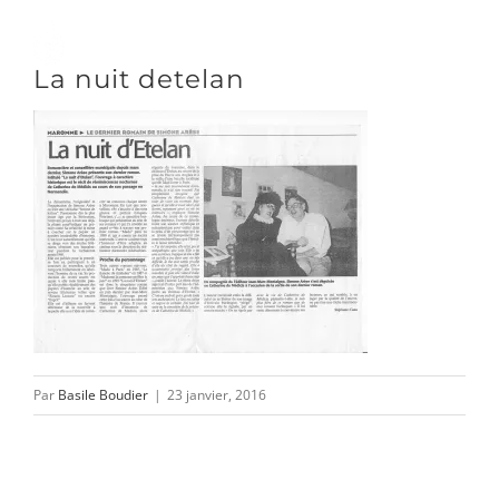
Passer
au
Toggle
La nuit detelan
contenu
Naviga
DÉCOUVRIR
VENIR
NOUS SUIVRE
Par
Basile Boudier
|
23 janvier, 2016
L’ASSOCIATION