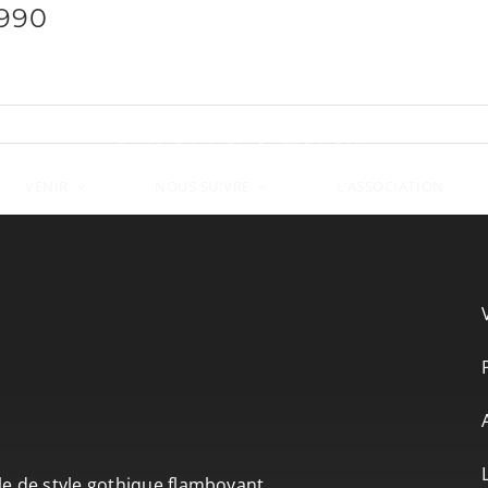
1990
VENIR
L’ASSOCIATION
NOUS SUIVRE
le de style gothique flamboyant.