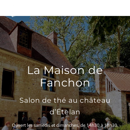
Passer
au
Toggle
contenu
Naviga
DÉCOUVRIR
VENIR
La Maison de
Fanchon
NOUS SUIVRE
Salon de thé au château
L’ASSOCIATION
d’Ételan
Ouvert les samedis et dimanches, de 14h30 à 18h30.