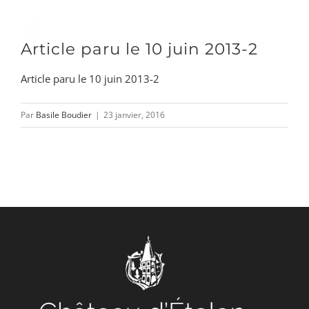
Passer
au
Toggle
Article paru le 10 juin 2013-2
contenu
Naviga
Article paru le 10 juin 2013-2
DÉCOUVRIR
Par
Basile Boudier
|
23 janvier, 2016
VENIR
NOUS SUIVRE
L’ASSOCIATION