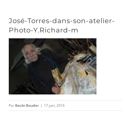
Passer
au
Toggle
José-Torres-dans-son-atelier-
contenu
Naviga
Photo-Y.Richard-m
DÉCOUVRIR
VENIR
NOUS SUIVRE
Par
Basile Boudier
|
17 juin, 2016
L’ASSOCIATION