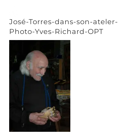
Passer
au
Toggle
José-Torres-dans-son-ateler-
contenu
Naviga
Photo-Yves-Richard-OPT
DÉCOUVRIR
VENIR
NOUS SUIVRE
L’ASSOCIATION