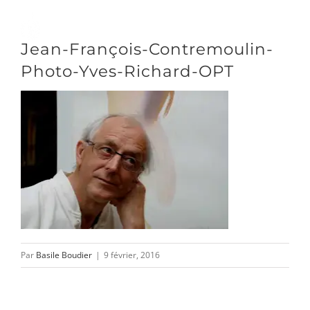
Passer
au
Toggle
Jean-François-Contremoulin-
contenu
Naviga
Photo-Yves-Richard-OPT
DÉCOUVRIR
VENIR
NOUS SUIVRE
Par
Basile Boudier
|
9 février, 2016
L’ASSOCIATION