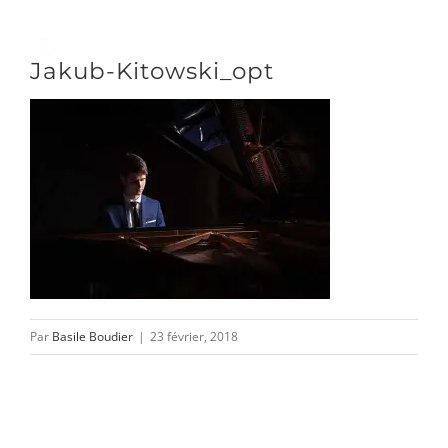
Passer
au
Toggle
Jakub-Kitowski_opt
contenu
Naviga
DÉCOUVRIR
VENIR
NOUS SUIVRE
Par
Basile Boudier
|
23 février, 2018
L’ASSOCIATION