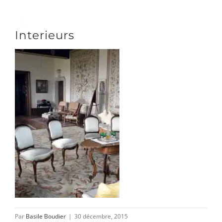
Passer
au
Toggle
Interieurs
contenu
Naviga
DÉCOUVRIR
VENIR
NOUS SUIVRE
L’ASSOCIATION
Par
Basile Boudier
|
30 décembre, 2015