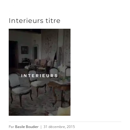
Passer
au
Toggle
Interieurs titre
contenu
Naviga
DÉCOUVRIR
VENIR
NOUS SUIVRE
L’ASSOCIATION
Par
Basile Boudier
|
31 décembre, 2015