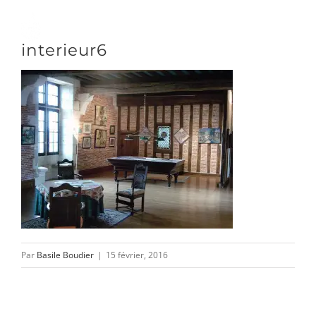
Passer
au
Toggle
interieur6
contenu
Naviga
DÉCOUVRIR
VENIR
NOUS SUIVRE
Par
Basile Boudier
|
15 février, 2016
L’ASSOCIATION