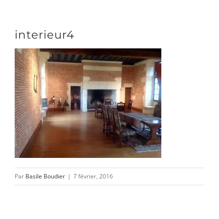
Passer
au
Toggle
interieur4
contenu
Naviga
DÉCOUVRIR
VENIR
NOUS SUIVRE
Par
Basile Boudier
|
7 février, 2016
L’ASSOCIATION