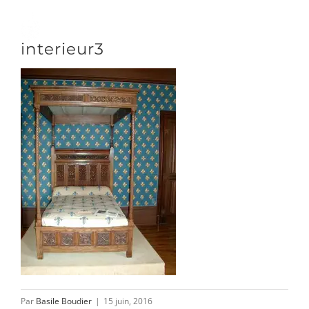
Passer
au
Toggle
interieur3
contenu
Naviga
DÉCOUVRIR
VENIR
NOUS SUIVRE
L’ASSOCIATION
Par
Basile Boudier
|
15 juin, 2016