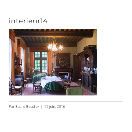
Passer
au
Toggle
interieur14
contenu
Naviga
DÉCOUVRIR
VENIR
NOUS SUIVRE
Par
Basile Boudier
|
15 juin, 2016
L’ASSOCIATION