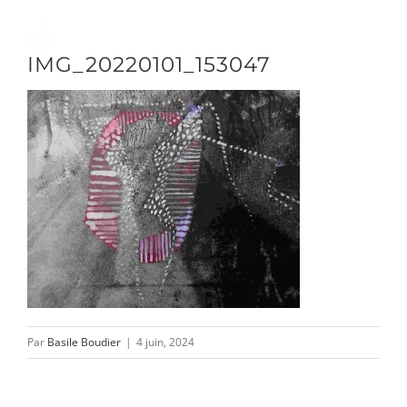
Passer
au
Toggle
IMG_20220101_153047
contenu
Naviga
DÉCOUVRIR
VENIR
NOUS SUIVRE
L’ASSOCIATION
Par
Basile Boudier
|
4 juin, 2024