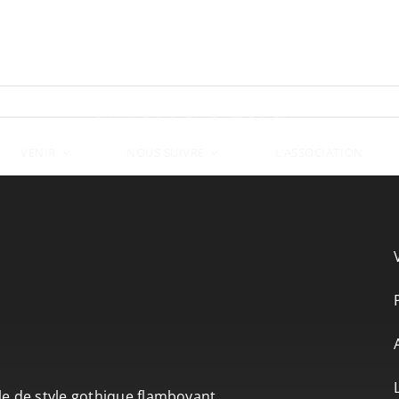
VENIR
L’ASSOCIATION
NOUS SUIVRE
le de style gothique flamboyant.