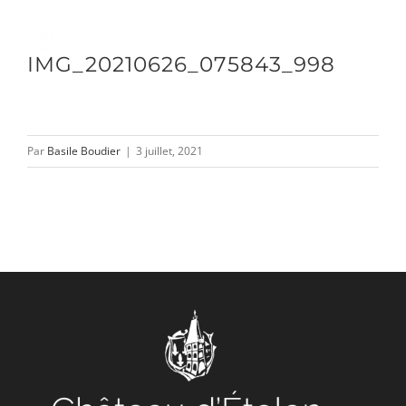
Passer
au
Toggle
IMG_20210626_075843_998
contenu
Naviga
DÉCOUVRIR
Par
Basile Boudier
|
3 juillet, 2021
VENIR
NOUS SUIVRE
L’ASSOCIATION