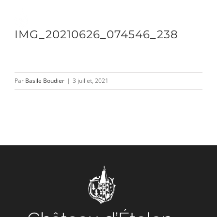
Passer
au
Toggle
IMG_20210626_074546_238
contenu
Naviga
DÉCOUVRIR
Par
Basile Boudier
|
3 juillet, 2021
VENIR
NOUS SUIVRE
L’ASSOCIATION