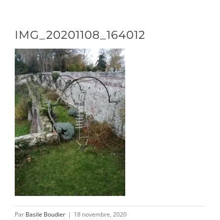
Passer
au
Toggle
IMG_20201108_164012
contenu
Naviga
DÉCOUVRIR
VENIR
NOUS SUIVRE
L’ASSOCIATION
Par
Basile Boudier
|
18 novembre, 2020