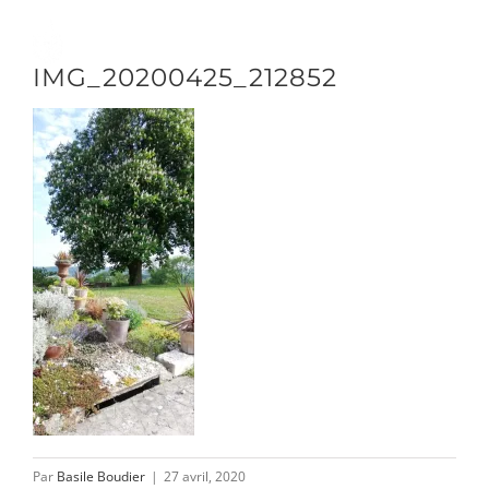
Passer
au
Toggle
IMG_20200425_212852
contenu
Naviga
DÉCOUVRIR
VENIR
NOUS SUIVRE
L’ASSOCIATION
Par
Basile Boudier
|
27 avril, 2020