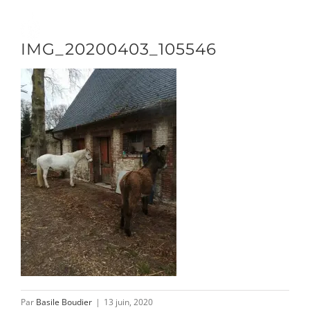
Passer
au
Toggle
IMG_20200403_105546
contenu
Naviga
DÉCOUVRIR
VENIR
NOUS SUIVRE
L’ASSOCIATION
Par
Basile Boudier
|
13 juin, 2020