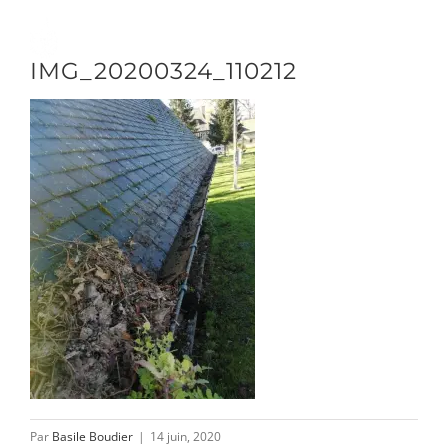
Passer
au
Toggle
IMG_20200324_110212
contenu
Naviga
DÉCOUVRIR
VENIR
NOUS SUIVRE
L’ASSOCIATION
Par
Basile Boudier
|
14 juin, 2020