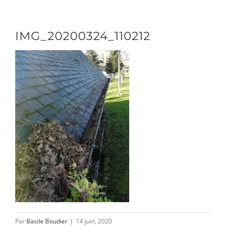
Passer
au
Toggle
IMG_20200324_110212
contenu
Naviga
DÉCOUVRIR
VENIR
NOUS SUIVRE
L’ASSOCIATION
Par
Basile Boudier
|
14 juin, 2020