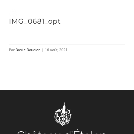
Passer
au
Toggle
IMG_0681_opt
contenu
Naviga
DÉCOUVRIR
Par
Basile Boudier
|
16 août, 2021
VENIR
NOUS SUIVRE
L’ASSOCIATION